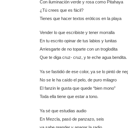
Con iluminación verde y rosa como Pitahaya
¿Tú crees que es fácil?
Tienes que hacer textos eróticos en la playa
Vender lo que escribiste y tener morralla
En tu escrito opinar de tus labios y lunitas
Arriesgarte de no toparte con un troglodita
Que te diga cruz- cruz, y te eche agua bendita.
Ya se fastidió de ese color, ya se lo pintó de ne
No se le ha caído el pelo, de puro milagro
El fanzin le gusta que quede “bien mono”
Toda ella tiene que estar a tono.
Ya sé que estudias audio
En Mezcla, pasó de panzazo, seis
ya sabe prender y apagar la radio