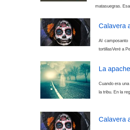
matasuegras. Esas
Calavera a
Al camposanto l
tortillasVeré a 
La apache 
Cuando era una 
la tribu. En la 
Calavera 