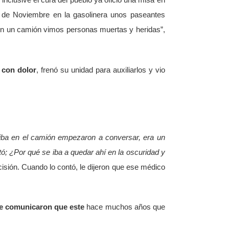
inclusive el cura del pueblo ya oficio una misa en
1° de Noviembre en la gasolinera unos paseantes
con un camión vimos personas muertas y heridas”,
 con dolor
, frenó su unidad para auxiliarlos y vio
riba en el camión empezaron a conversar, era un
untó; ¿Por qué se iba a quedar ahí en la oscuridad y
ecisión. Cuando lo contó, le dijeron que ese médico
e comunicaron que este
hace muchos años que