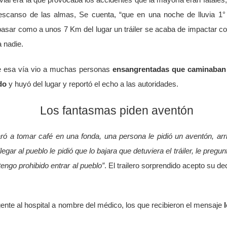
ial era la que provocaba los accidentes que la mayoría eran fatales, 
 descanso de las almas, Se cuenta, “que en una noche de lluvia 
pasar como a unos 7 Km del lugar un tráiler se acaba de impactar 
a nadie.
re esa vía vio a muchas personas
ensangrentadas que caminaban
do
y huyó del lugar y reportó el echo a las autoridades.
Los fantasmas piden aventón
ó a tomar café en una fonda, una persona le pidió un aventón, ar
legar al pueblo le pidió que lo bajara que detuviera el tráiler, le preg
 tengo prohibido entrar al pueblo”
. El trailero sorprendido acepto su d
ente al hospital a nombre del médico, los que recibieron el mensaje
l