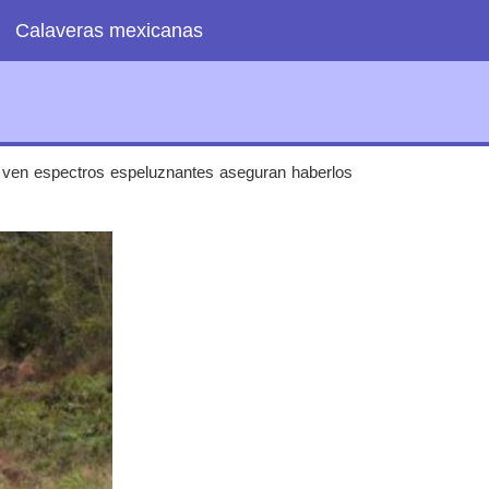
Calaveras mexicanas
e ven espectros espeluznantes aseguran haberlos