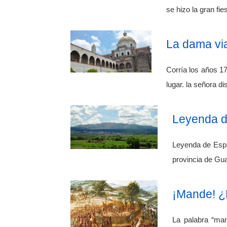
se hizo la gran fi
La dama via
Corría los años 1
lugar. la señora d
Leyenda de
Leyenda de Españ
provincia de Gua
¡Mande! ¿
La palabra “man