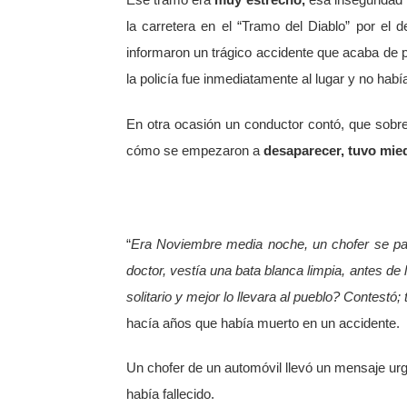
Ese tramo era
muy estrecho,
esa inseguridad v
la carretera en el “Tramo del Diablo” por el
informaron un trágico accidente que acaba de 
la policía fue inmediatamente al lugar y no habí
En otra ocasión un conductor contó, que sob
cómo se empezaron a
desaparecer, tuvo mie
“
Era Noviembre media noche, un chofer se par
doctor, vestía una bata blanca limpia, antes de l
solitario y mejor lo llevara al pueblo? Contestó;
hacía años que había muerto en un accidente.
Un chofer de un automóvil llevó un mensaje urg
había fallecido.