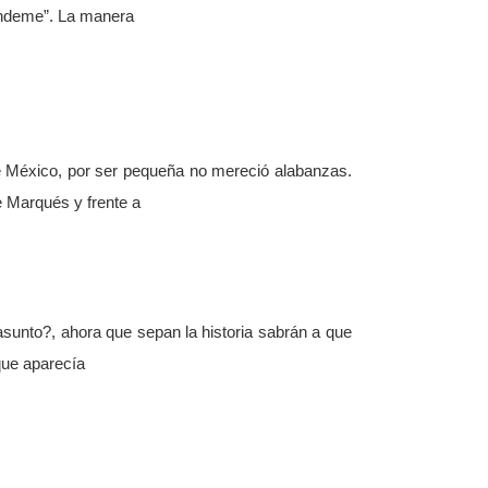
mándeme”. La manera
de México, por ser pequeña no mereció alabanzas.
e Marqués y frente a
 asunto?, ahora que sepan la historia sabrán a que
que aparecía