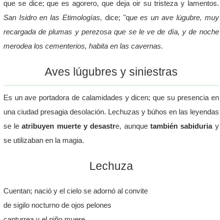
que se dice; que es agorero, que deja oir su tristeza y lamentos.
San Isidro en las Etimologías,
dice; "q
ue es un ave lúgubre, muy
recargada de plumas y perezosa que se le ve de día, y de noche
merodea los cementerios, habita en las cavernas.
Aves lúgubres y siniestras
Es un ave portadora de calamidades y dicen; que su presencia en
una ciudad presagia desolación. Lechuzas y búhos en las leyendas
se le
atribuyen muerte y desastr
e, aunque
también sabiduria
y
se utilizaban en la magia.
Lechuza
Cuentan; nació y el cielo se adornó al convite
de sigilo nocturno de ojos pelones
canturrea y el niño muere