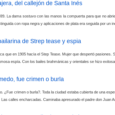
jera, del callejón de Santa Inés
789. La dama sostuvo con las manos la compuerta para que no abriera
istinguida con ropa negra y aplicaciones de plata era seguida por un i
bailarina de Strep tease y espia
tica que en 1905 hacía el Step Tease. Mujer que despertó pasiones. 
famosa espía. Con los bailes brahmánicas y orientales se hizo exitosa
medo, fue crimen o burla
. ¿Fue crimen o burla?. Toda la ciudad estaba cubierta de una espes
. Las calles encharcadas. Caminaba apresurado el padre don Juan A