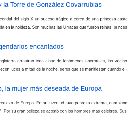
 la Torre de González Covarrubias
condal del siglo X un suceso trágico a cerca de una princesa cas
a en la nobleza. Son muchas las Urracas que fueron reinas, prince
gendarios encantados
nglaterra arrastran toda clase de fenómenos anormales, los vecin
recen luces a mitad de la noche, seres que se manifiestan cuando el 
ro, la mujer más deseada de Europa
 realeza de Europa. En su juventud tuvo pobreza extrema, cambiando
s”. Por su gran belleza se acostó con los hombres más célebres. Sus