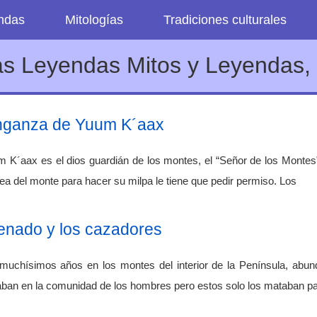
endas
Mitologías
Tradiciones culturales
s Leyendas Mitos y Leyendas, 
enganza de Yuum K´aax
K´aax es el dios guardián de los montes, el “Señor de los Montes”
área del monte para hacer su milpa le tiene que pedir permiso. Los
enado y los cazadores
chísimos años en los montes del interior de la Península, abund
aban en la comunidad de los hombres pero estos solo los mataban p