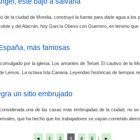
ngel, este bajó a salvarla
do de la ciudad de Morelia, construyó la fuente para darle agua a los
colote y del Alacrán, hoy García Obeso con Guerrero, en terreno que
España, más famosas
xcomulgado por la iglesia. Los amantes de Teruel. El cautivo de la
de Lemos. La octava Isla Canaria. Leyendas históricas de tiempos r
gra un sitio embrujado
 considerada una de las casas más embrujadas de la ciudad, no se 
males, que ha hecho que los trabajadores se vayan corriendo aterra
◄
1
2
3
4
5
|
►